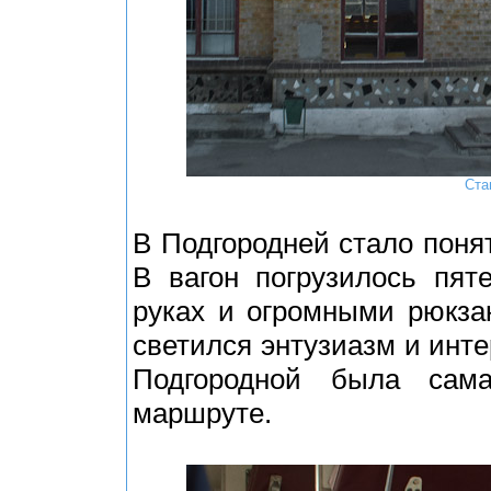
Ста
В Подгородней стало понят
В вагон погрузилось пят
руках и огромными рюкза
светился энтузиазм и инте
Подгородной была сам
маршруте.