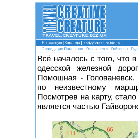
На главную
|
Команда
|
|
Экспедиция Помошная - Голованевск - Гайворон - Ру
Всё началось с того, что 
одесской железной дор
Помошная - Голованевск.
по неизвестному маршр
Посмотрев на карту, стало
является частью Гайворонс