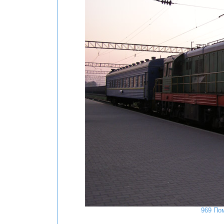
969 По