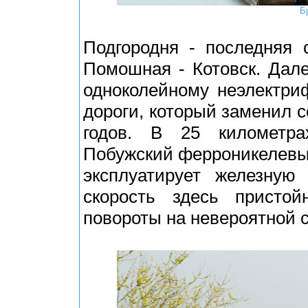
Б
Подгородня - последняя 
Помошная - Котовск. Дале
одноколейному неэлектри
дороги, который заменил с
годов. В 25 километра
Побужский ферроникелевый
эксплуатирует железную 
скорость здесь присто
повороты на невероятной с