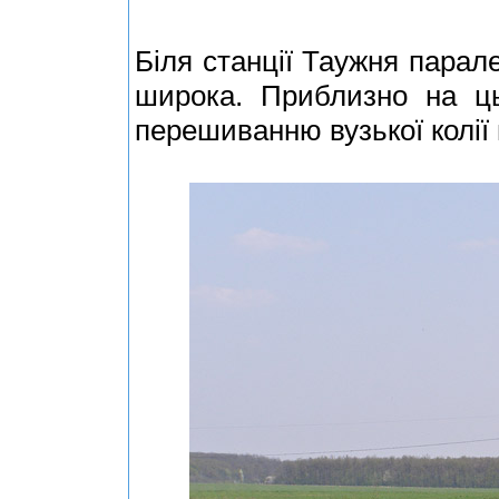
Біля станції Таужня парале
широка. Приблизно на ць
перешиванню вузької колії 