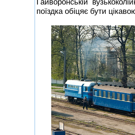
Гайворонській вузькоколій
поїздка обіцяє бути цікаво