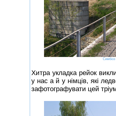
Симбіоз 
Хитра укладка рейок викли
у нас а й у німців, які ле
зафотографувати цей тріум