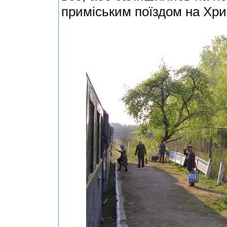
приміським поїздом на Хри