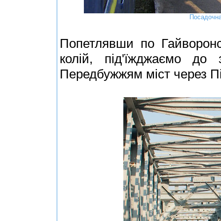
Посадочна
Попетлявши по Гайворонс
колій, під'їжджаємо до
Передбужжям міст через Пі