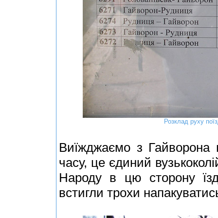
Розклад руху поїз
Виїжджаємо з Гайворона 
часу, це єдиний вузькоколі
Народу в цю сторону їзд
встигли трохи напакуватис