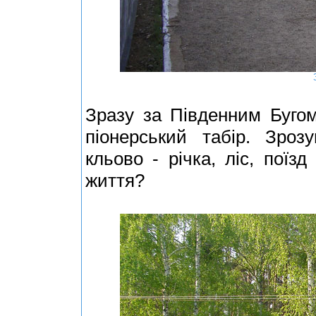
Зразу за Південним Бугом
піонерський табір. Зроз
кльово - річка, ліс, пої
життя?