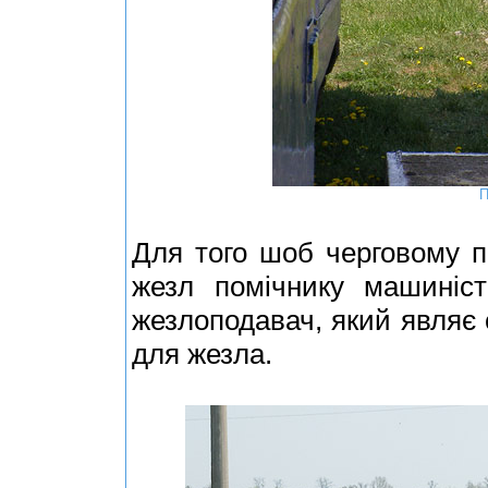
П
Для того шоб черговому п
жезл помічнику машиніст
жезлоподавач, який являє 
для жезла.