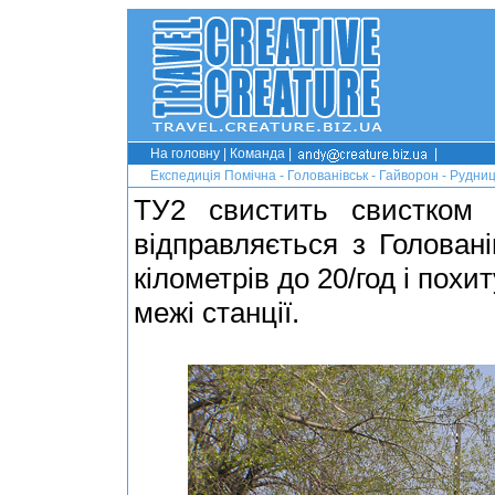
На головну
|
Команда
|
|
Експедиція Помічна - Голованівськ - Гайворон - Рудни
ТУ2 свистить свистком 
відправляється з Голован
кілометрів до 20/год і пох
межі станції.