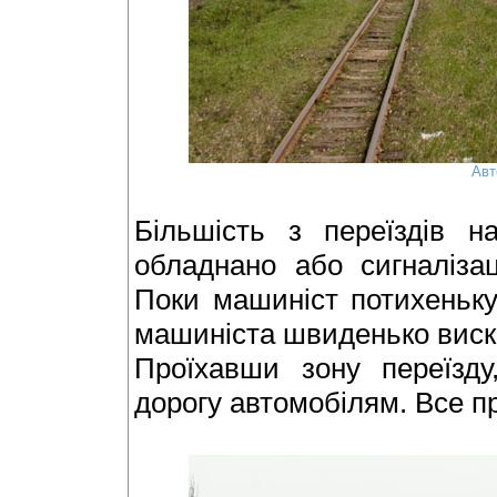
Авт
Більшість з переїздів н
обладнано або сигналіза
Поки машиніст потихеньку 
машиніста швиденько виска
Проїхавши зону переїзду
дорогу автомобілям. Все пр