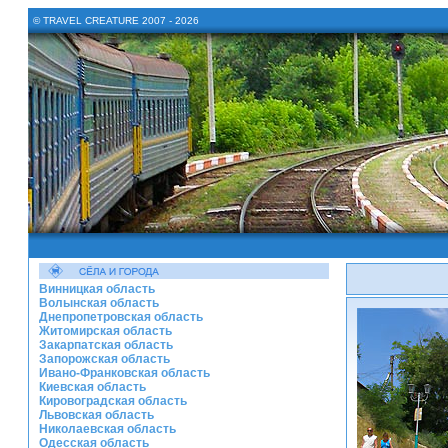
© TRAVEL CREATURE 2007 - 2026
Винницкая область
Волынская область
Днепропетровская область
Житомирская область
Закарпатская область
Запорожская область
Ивано-Франковская область
Киевская область
Кировоградская область
Львовская область
Николаевская область
Одесская область