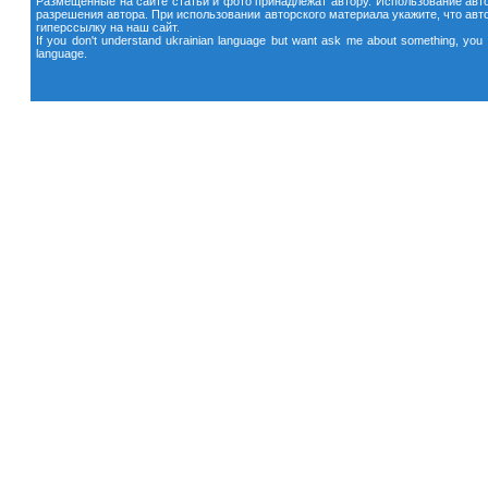
Размещенные на сайте статьи и фото принадлежат автору. Использование авто
разрешения автора. При использовании авторского материала укажите, что автор
гиперссылку на наш сайт.
If you don't understand ukrainian language but want ask me about something, you c
language.