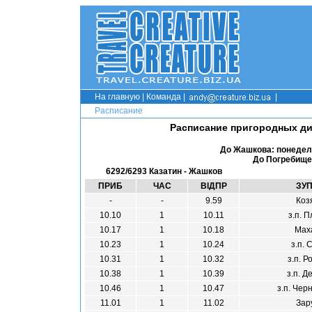
На главную
|
Команда
|
|
Расписание
Расписание пригородных диз
До Жашкова: понедель
До Погребище
6292/6293 Казатин - Жашков
ПРИБ
ЧАС
ВІДПР
ЗУ
-
-
9.59
Коз
10.10
1
10.11
з.п. 
10.17
1
10.18
Мах
10.23
1
10.24
з.п. 
10.31
1
10.32
з.п. Р
10.38
1
10.39
з.п. Д
10.46
1
10.47
з.п. Чер
11.01
1
11.02
Зар