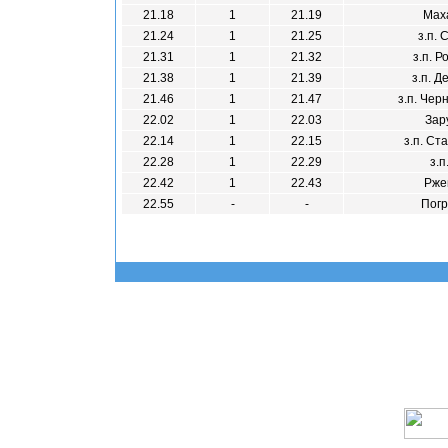
21.18
1
21.19
Мах
21.24
1
21.25
з.п. 
21.31
1
21.32
з.п. Р
21.38
1
21.39
з.п. Д
21.46
1
21.47
з.п. Чер
22.02
1
22.03
Зар
22.14
1
22.15
з.п. Ст
22.28
1
22.29
з.п
22.42
1
22.43
Рже
22.55
-
-
Пог