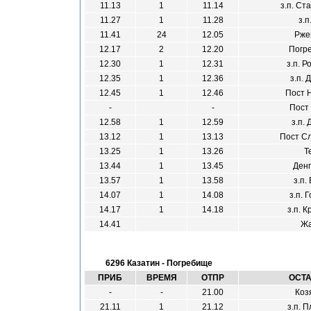
11.13
1
11.14
з.п. Ст
11.27
1
11.28
з.п
11.41
24
12.05
Рже
12.17
2
12.20
Погр
12.30
1
12.31
з.п. Р
12.35
1
12.36
з.п. 
12.45
1
12.46
Пост 
-
-
Пост
12.58
1
12.59
з.п. 
13.12
1
13.13
Пост Сл
13.25
1
13.26
Т
13.44
1
13.45
Денг
13.57
1
13.58
з.п.
14.07
1
14.08
з.п. 
14.17
1
14.18
з.п. К
14.41
Жа
6296 Казатин - Погребище
ПРИБ
ВРЕМЯ
ОТПР
ОСТ
-
-
21.00
Коз
21.11
1
21.12
з.п. 