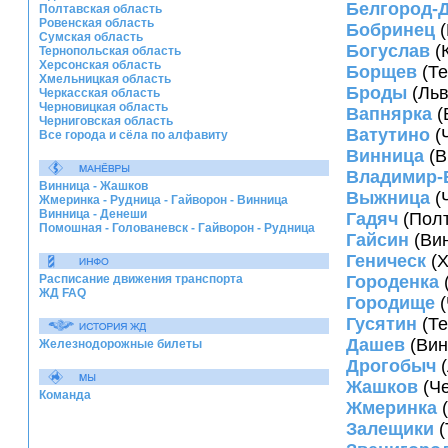
Белгород-
Полтавская область
Ровенская область
Бобринец
(
Сумская область
Богуслав
(
Тернопольская область
Херсонская область
Борщев
(Те
Хмельницкая область
Броды
(Льв
Черкасская область
Черновицкая область
Вапнярка
(
Черниговская область
Ватутино
(
Все города и сёла по алфавиту
Винница
(В
Владимир-
Винница - Жашков
Выжница
(
Жмеринка - Рудница - Гайворон - Винница
Винница - Денеши
Гадяч
(Полт
Помошная - Голованевск - Гайворон - Рудница
Гайсин
(Вин
Геническ
(Х
Расписание движения транспорта
Городенка
ЖД FAQ
Городище
(
Гусятин
(Те
Дашев
(Вин
Железнодорожные билеты
Дрогобыч
(
Жашков
(Че
Команда
Жмеринка
(
Залещики
(