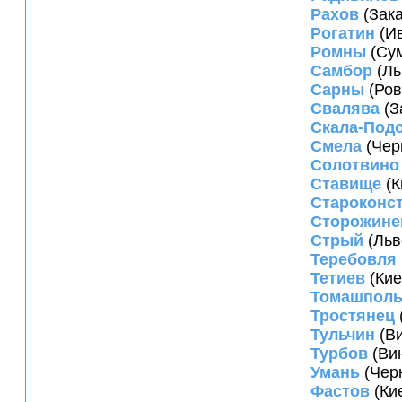
Рахов
(Зака
Рогатин
(Ив
Ромны
(Сум
Самбор
(Ль
Сарны
(Ров
Свалява
(З
Скала-Под
Смела
(Чер
Солотвино
Ставище
(К
Староконс
Сторожине
Стрый
(Льв
Теребовля
Тетиев
(Кие
Томашпол
Тростянец
Тульчин
(Ви
Турбов
(Вин
Умань
(Черк
Фастов
(Ки