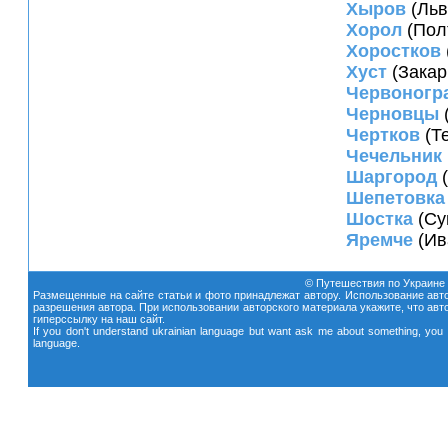
Хыров
(Льв
Хорол
(Пол
Хоростков
Хуст
(Закар
Червоногр
Черновцы
Чертков
(Т
Чечельник
Шаргород
(
Шепетовка
Шостка
(Су
Яремче
(Ив
© Путешествия по Украине
Размещенные на сайте статьи и фото принадлежат автору. Использование авто
разрешения автора. При использовании авторского материала укажите, что автор
гиперссылку на наш сайт.
If you don't understand ukrainian language but want ask me about something, you c
language.