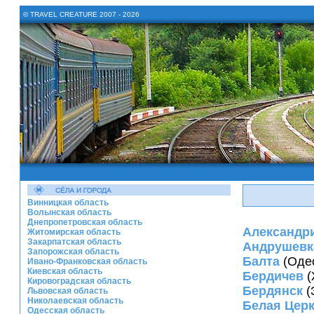
© TRAVEL CREATURE 2007 - 2026
Винницкая область
Волынская область
Днепропетровская область
Александр
Житомирская область
Закарпатская область
Андрушевк
Запорожская область
Балта
(Одес
Ивано-Франковская область
Киевская область
Бердичев
(
Кировоградская область
Бердянск
(
Львовская область
Николаевская область
Белая Цер
Одесская область