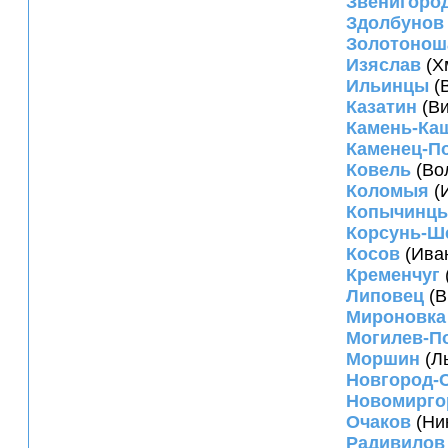
Звенигоро
Здолбунов
Золотонош
Изяслав
(Х
Ильинцы
(В
Казатин
(Ви
Камень-Ка
Каменец-П
Ковель
(Во
Коломыя
(И
Копычинц
Корсунь-Ш
Косов
(Иван
Кременчуг
Липовец
(В
Мироновка
Могилев-П
Моршин
(Ль
Новгород-
Новомирго
Очаков
(Ни
Радивилов