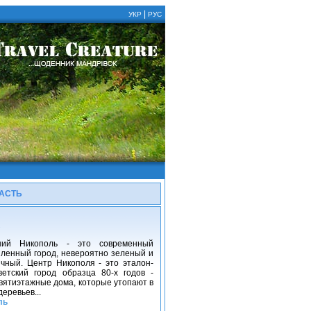
|
УКР
РУС
АСТЬ
1
ий Никополь - это современный
енный город, невероятно зеленый и
чный. Центр Никополя - это эталон-
етский город образца 80-х годов -
вятиэтажные дома, которые утопают в
деревьев...
ль