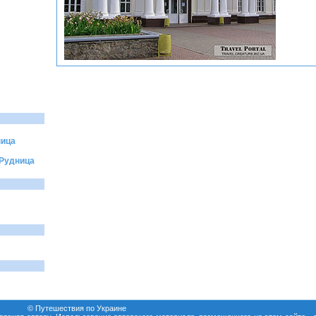
ница
 Рудница
© Путешествия по Украине