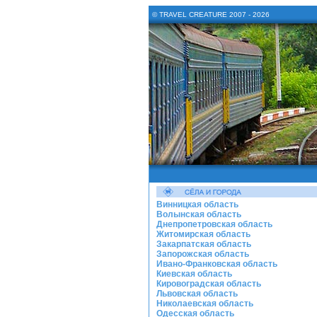
© TRAVEL CREATURE 2007 - 2026
Винницкая область
Волынская область
Днепропетровская область
Житомирская область
Закарпатская область
Запорожская область
Ивано-Франковская область
Киевская область
Кировоградская область
Львовская область
Николаевская область
Одесская область