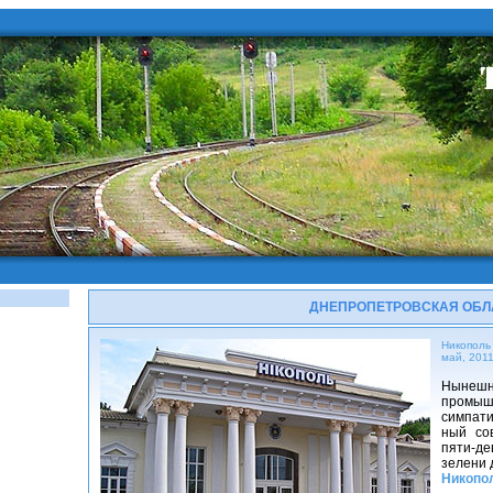
ДНЕПРОПЕТРОВСКАЯ ОБЛ
Никополь
май, 201
Нынешн
промышл
симпати
ный сов
пяти-де
зелени 
Никопо