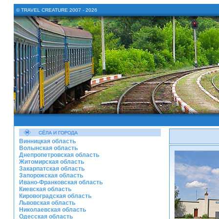
© TRAVEL CREATURE 2007 - 2026
Винницкая область
Волынская область
Днепропетровская область
Житомирская область
Закарпатская область
Запорожская область
Ивано-Франковская область
Киевская область
Кировоградская область
Львовская область
Николаевская область
Одесская область