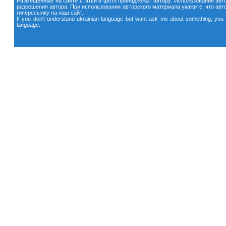
Размещенные на сайте статьи и фото принадлежат автору. Использование авто
разрешения автора. При использовании авторского материала укажите, что автор
гиперссылку на наш сайт.
If you don't understand ukrainian language but want ask me about something, you c
language.